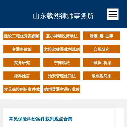
山东载熙律师事务所
建设工程优秀案例解
夏小律细说劳动法
婚姻“娜”些事
析
交通事故篇
危险驾驶罪裁判规则
合规研究
篇
实务研究
宁律说法
“载执”析案
律界她言
治安管理处罚法
载熙观马来
常见保险纠纷案件裁
德州暖通空调行业败
判观点合集
诉案例观察
常见保险纠纷案件裁判观点合集